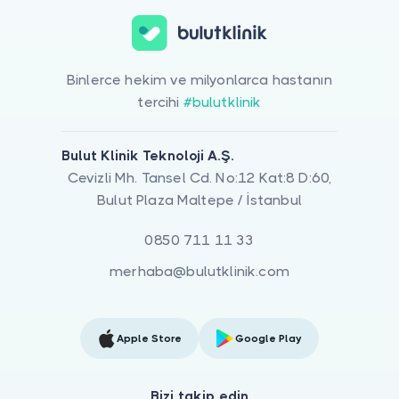
Binlerce hekim ve milyonlarca hastanın
tercihi
#bulutklinik
Bulut Klinik Teknoloji A.Ş.
Cevizli Mh. Tansel Cd. No:12 Kat:8 D:60,
Bulut Plaza Maltepe / İstanbul
0850 711 11 33
merhaba@bulutklinik.com
Apple Store
Google Play
Bizi takip edin