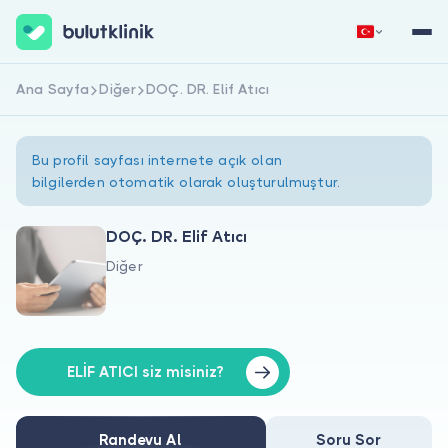
Ana Sayfa
Diğer
DOÇ. DR. Elif Atıcı
Hemen Kaydol
Giriş Yap
Bu profil sayfası internete açık olan
bilgilerden otomatik olarak oluşturulmuştur.
DOÇ. DR. Elif Atıcı
Diğer
Hakkımızda
Hastalar için
Doktorlar için
ELİF ATICI siz misiniz?
Randevu Al
Soru Sor