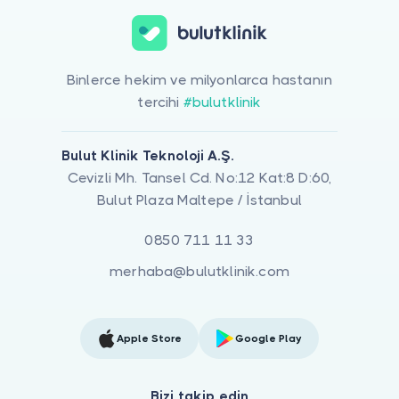
Binlerce hekim ve milyonlarca hastanın
tercihi
#bulutklinik
Bulut Klinik Teknoloji A.Ş.
Cevizli Mh. Tansel Cd. No:12 Kat:8 D:60,
Bulut Plaza Maltepe / İstanbul
0850 711 11 33
merhaba@bulutklinik.com
Apple Store
Google Play
Bizi takip edin