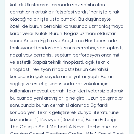
katıldı. Uluslararası arenada söz sahibi olan
cerrahların ortak bir felsefesi vardı ; “her işte çırak
olacağına bir işte usta olmak”. Bu düşünceyle
özellikle burun cerrahisi konusunda uzmanlaşmaya
karar verdi. Kulak-Burun-Boğaz uzmanı olduktan
sonra Ankara Eğitim ve Araştırma Hastanesi’nde
fonksiyonel (endoskopik sinüs cerrahisi, septoplasti,
nazal valv cerrahisi, septum perforasyon onarımı)
ve estetik (kapalı teknik rinoplasti, açık teknik
rinoplasti, revizyon rinoplasti) burun cerrahisi
konusunda çok sayıda ameliyatlar yaptı. Burun
sağlığı ve estetiği konusunda zor vakalar için
kullanılan mevcut cerrahi teknikleri yetersiz bularak
bu alanda yeni arayışlar içine girdi. Uzun çalışmalar
sonucunda burun cerrahisi alanında üç farklı
konuda yeni teknik geliştirerek dünya literatürüne
kazandırdı: 1) Revizyon (Düzeltme) Burun Estetiği:
The Oblique Split Method: A Novel Technique for
Carving Costal Cartilage Grafts. JAMA Facial Plast