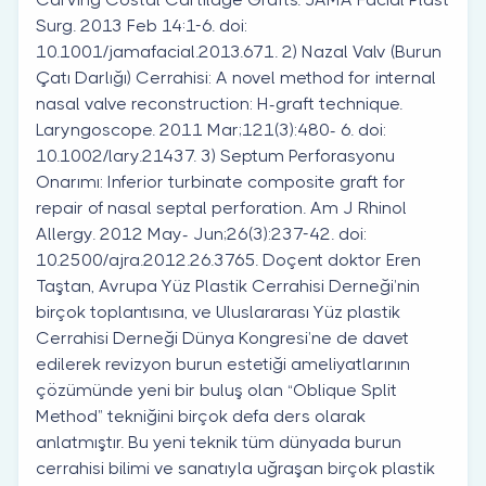
Surg. 2013 Feb 14:1-6. doi:
10.1001/jamafacial.2013.671. 2) Nazal Valv (Burun
Çatı Darlığı) Cerrahisi: A novel method for internal
nasal valve reconstruction: H-graft technique.
Laryngoscope. 2011 Mar;121(3):480- 6. doi:
10.1002/lary.21437. 3) Septum Perforasyonu
Onarımı: Inferior turbinate composite graft for
repair of nasal septal perforation. Am J Rhinol
Allergy. 2012 May- Jun;26(3):237-42. doi:
10.2500/ajra.2012.26.3765. Doçent doktor Eren
Taştan, Avrupa Yüz Plastik Cerrahisi Derneği’nin
birçok toplantısına, ve Uluslararası Yüz plastik
Cerrahisi Derneği Dünya Kongresi’ne de davet
edilerek revizyon burun estetiği ameliyatlarının
çözümünde yeni bir buluş olan “Oblique Split
Method” tekniğini birçok defa ders olarak
anlatmıştır. Bu yeni teknik tüm dünyada burun
cerrahisi bilimi ve sanatıyla uğraşan birçok plastik