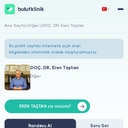
Ana Sayfa
Diğer
DOÇ. DR. Eren Taştan
Hemen Kaydol
Giriş Yap
Bu profil sayfası internete açık olan
bilgilerden otomatik olarak oluşturulmuştur.
DOÇ. DR. Eren Taştan
Diğer
Hakkımızda
Hastalar için
Doktorlar için
EREN TAŞTAN siz misiniz?
Randevu Al
Soru Sor