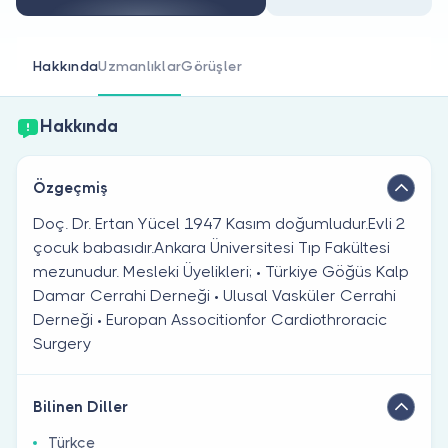
Doktor musunuz?
Hakkında
Uzmanlıklar
Görüşler
Hakkında
Özgeçmiş
Doç. Dr. Ertan Yücel 1947 Kasım doğumludur.Evli 2
çocuk babasıdır.Ankara Üniversitesi Tıp Fakültesi
mezunudur. Mesleki Üyelikleri; • Türkiye Göğüs Kalp
Damar Cerrahi Derneği • Ulusal Vasküler Cerrahi
Derneği • Europan Associtionfor Cardiothroracic
Surgery
Bilinen Diller
Türkçe