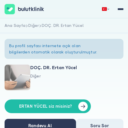
Ana Sayfa
Diğer
DOÇ. DR. Ertan Yücel
Hemen Kaydol
Giriş Yap
Bu profil sayfası internete açık olan
bilgilerden otomatik olarak oluşturulmuştur.
DOÇ. DR. Ertan Yücel
Diğer
Hakkımızda
Hastalar için
Doktorlar için
ERTAN YÜCEL siz misiniz?
Randevu Al
Soru Sor