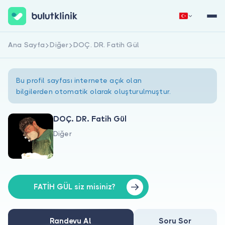
Ana Sayfa
Diğer
DOÇ. DR. Fatih Gül
Hemen Kaydol
Giriş Yap
Bu profil sayfası internete açık olan
bilgilerden otomatik olarak oluşturulmuştur.
DOÇ. DR. Fatih Gül
Diğer
Hakkımızda
Hastalar için
Doktorlar için
FATİH GÜL siz misiniz?
Randevu Al
Soru Sor