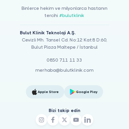
Binlerce hekim ve milyonlarca hastanın
tercihi
#bulutklinik
Bulut Klinik Teknoloji A.Ş.
Cevizli Mh. Tansel Cd. No:12 Kat:8 D:60,
Bulut Plaza Maltepe / İstanbul
0850 711 11 33
merhaba@bulutklinik.com
Apple Store
Google Play
Bizi takip edin