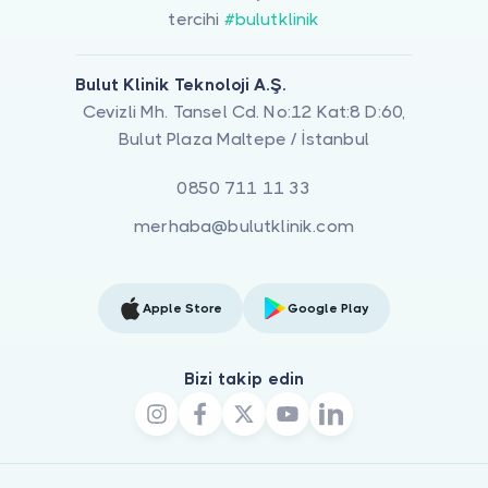
tercihi
#bulutklinik
Bulut Klinik Teknoloji A.Ş.
Cevizli Mh. Tansel Cd. No:12 Kat:8 D:60,
Bulut Plaza Maltepe / İstanbul
0850 711 11 33
merhaba@bulutklinik.com
Apple Store
Google Play
Bizi takip edin