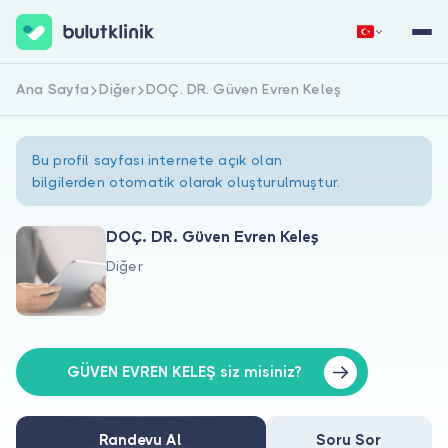
Ana Sayfa
Diğer
DOÇ. DR. Güven Evren Keleş
Hemen Kaydol
Giriş Yap
Bu profil sayfası internete açık olan
bilgilerden otomatik olarak oluşturulmuştur.
DOÇ. DR. Güven Evren Keleş
Diğer
Hakkımızda
Hastalar için
Doktorlar için
GÜVEN EVREN KELEŞ siz misiniz?
Randevu Al
Soru Sor