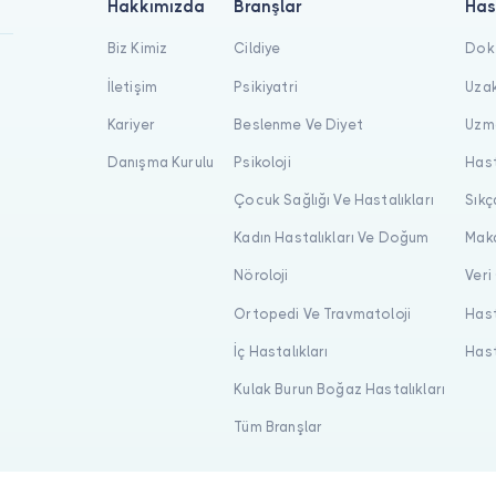
Hakkımızda
Branşlar
Has
Biz Kimiz
Cildiye
Dokt
İletişim
Psikiyatri
Uzak
Kariyer
Beslenme Ve Diyet
Uzma
Danışma Kurulu
Psikoloji
Hast
Çocuk Sağlığı Ve Hastalıkları
Sıkç
Kadın Hastalıkları Ve Doğum
Maka
Nöroloji
Veri
Ortopedi Ve Travmatoloji
Hast
İç Hastalıkları
Hast
Kulak Burun Boğaz Hastalıkları
Tüm Branşlar