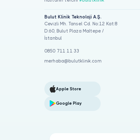
Bulut Klinik Teknoloji A.Ş.
Cevizli Mh. Tansel Cd. No:12 Kat:8
D:60, Bulut Plaza Maltepe /
İstanbul
0850 711 11 33
merhaba@bulutklinik.com
Apple Store
Google Play