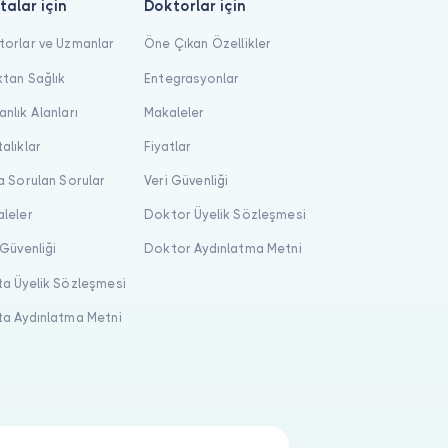
talar için
Doktorlar için
orlar ve Uzmanlar
Öne Çıkan Özellikler
tan Sağlık
Entegrasyonlar
nlık Alanları
Makaleler
alıklar
Fiyatlar
a Sorulan Sorular
Veri Güvenliği
leler
Doktor Üyelik Sözleşmesi
 Güvenliği
Doktor Aydınlatma Metni
a Üyelik Sözleşmesi
a Aydınlatma Metni