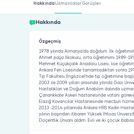
Hakkında
Uzmanlıklar
Görüşler
Hakkında
Özgeçmiş
1978 yılında Almanya'da doğdum. İlk öğretimim
Ahmet paşa İlkokulu, orta öğretimimi 1989-1993
Mehmet Küçükçalık Anadolu Lisesi, lise öğretim
Ankara Fen Lisesinde tamamladıktan sonra 199
Tıp Fakültesi (İngilizce)'nde tıp öğretimine b
2003 ile 2009 yılları arasında yılında Gazi Üniv
Hastalıkları ve Doğum Anabilim dalında uzman
Çanankkale Askeri hastanesinde vatani görevim
Elazığ Kovancılar Hastanesinde mecburi hiz
2013 -2014 yıllarında Ankara HRS Kadın Hastan
yılının başından itibaren Yüksek İhtisas Ünivers
Doçentlik Ünvanı aldım. Evli ve iki çocuk babas