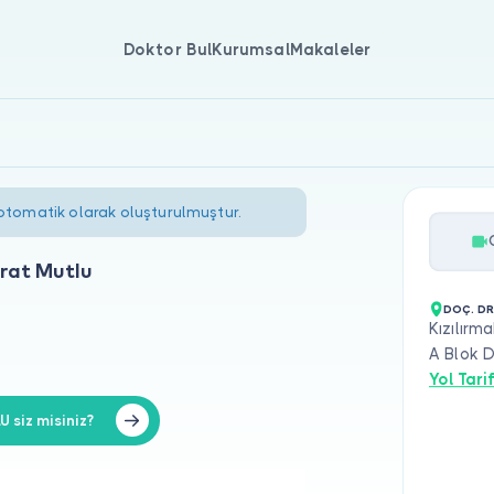
Doktor Bul
Kurumsal
Makaleler
 otomatik olarak oluşturulmuştur.
rat Mutlu
DOÇ. DR
Kızılırm
A Blok 
Yol Tarif
 siz misiniz?