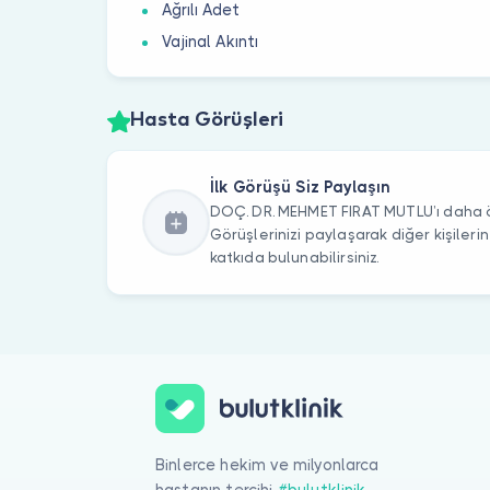
Ağrılı Adet
Vajinal Akıntı
Hasta Görüşleri
İlk Görüşü Siz Paylaşın
DOÇ. DR. MEHMET FIRAT MUTLU’ı daha ön
Görüşlerinizi paylaşarak diğer kişile
katkıda bulunabilirsiniz.
Binlerce hekim ve milyonlarca
hastanın tercihi
#bulutklinik