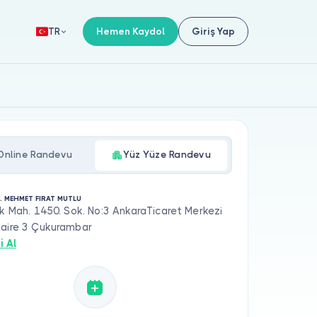
Hemen Kaydol
Giriş Yap
TR
Online Randevu
Yüz Yüze Randevu
. MEHMET FIRAT MUTLU
ak Mah. 1450. Sok. No:3 AnkaraTicaret Merkezi
Daire 3 Çukurambar
i Al