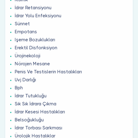
İdrar Retansiyonu
İdrar Yolu Enfeksiyonu
Sünnet
Empotans
Işeme Bozuklukları
Erektil Disfonksiyon
Ürojinekoloji
Nörojen Mesane
Penis Ve Testislerin Hastalıkları
Uvj Darlığı
Bph
İdrar Tutukluğu
Sık Sık İdrara Çıkma
İdrar Kesesi Hastalıkları
Belsoğukluğu
İdrar Torbası Sarkması
Ürolojik Hastalıklar