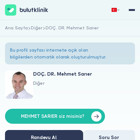
Ana Sayfa
Diğer
DOÇ. DR. Mehmet Sarıer
Hemen Kaydol
Giriş Yap
Bu profil sayfası internete açık olan
bilgilerden otomatik olarak oluşturulmuştur.
DOÇ. DR. Mehmet Sarıer
Diğer
Hakkımızda
Hastalar için
Doktorlar için
MEHMET SARIER siz misiniz?
Randevu Al
Soru Sor