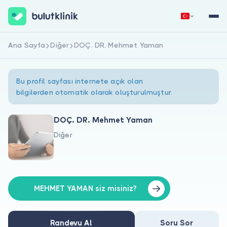
Ana Sayfa
Diğer
DOÇ. DR. Mehmet Yaman
Hemen Kaydol
Giriş Yap
Bu profil sayfası internete açık olan
bilgilerden otomatik olarak oluşturulmuştur.
DOÇ. DR. Mehmet Yaman
Diğer
Hakkımızda
Hastalar için
Doktorlar için
MEHMET YAMAN siz misiniz?
Randevu Al
Soru Sor