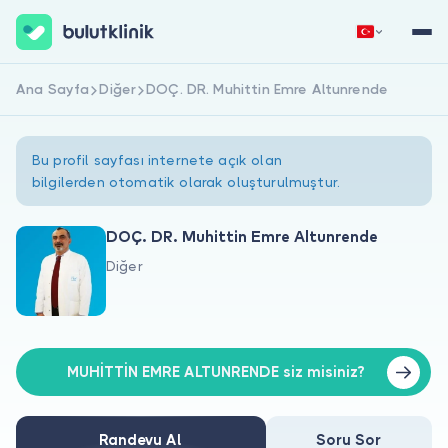
Ana Sayfa
Diğer
DOÇ. DR. Muhittin Emre Altunrende
Hemen Kaydol
Giriş Yap
Bu profil sayfası internete açık olan
bilgilerden otomatik olarak oluşturulmuştur.
DOÇ. DR. Muhittin Emre Altunrende
Diğer
Hakkımızda
Hastalar için
Doktorlar için
MUHİTTİN EMRE ALTUNRENDE siz misiniz?
Randevu Al
Soru Sor