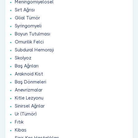
Meningomiyelosel
Sırt Ağrısı
Glial Tümör
Syringomyeli
Boyun Tutulması
Omurilik Felci
Subdural Hemoraji
Skolyoz
Baş Ağrıları
Araknoid Kist
Baş Dönmeleri
Anevrizmalar
Kitle Lezyonu
Sinirsel Ağrılar
Ur (Tümör)
Fıtık
Kibas
Sinir-Kas Hastalıkları