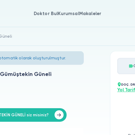
Doktor Bul
Kurumsal
Makaleler
Güneli
 otomatik olarak oluşturulmuştur.
 Gümüştekin Güneli
DOÇ. DR
Yol Tarif
İN GÜNELİ siz misiniz?