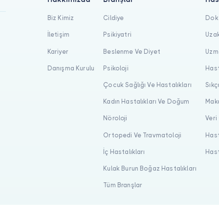
Biz Kimiz
Cildiye
Dokt
İletişim
Psikiyatri
Uzak
Kariyer
Beslenme Ve Diyet
Uzma
Danışma Kurulu
Psikoloji
Hast
Çocuk Sağlığı Ve Hastalıkları
Sıkç
Kadın Hastalıkları Ve Doğum
Maka
Nöroloji
Veri
Ortopedi Ve Travmatoloji
Hast
İç Hastalıkları
Hast
Kulak Burun Boğaz Hastalıkları
Tüm Branşlar