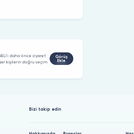
İ’ı daha önce ziyaret
Görüş
Ekle
ğer kişilerin doğru seçim
Bizi takip edin
Hakkımızda
Branşlar
Has