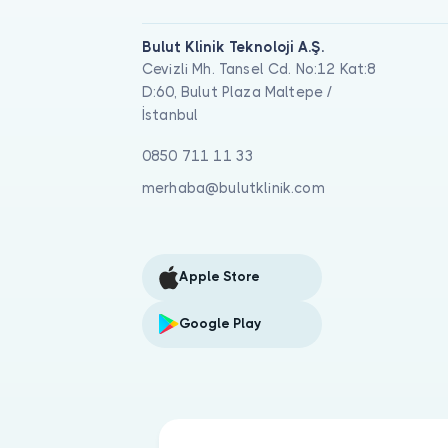
Bulut Klinik Teknoloji A.Ş.
Cevizli Mh. Tansel Cd. No:12 Kat:8
D:60, Bulut Plaza Maltepe /
İstanbul
0850 711 11 33
merhaba@bulutklinik.com
Apple Store
Google Play