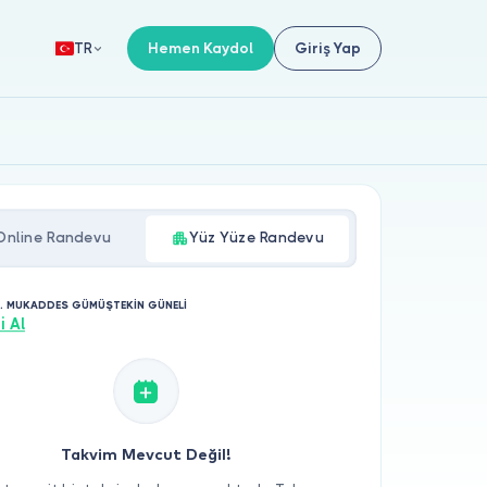
Hemen Kaydol
Giriş Yap
TR
Online Randevu
Yüz Yüze Randevu
. MUKADDES GÜMÜŞTEKİN GÜNELİ
i Al
Takvim Mevcut Değil!