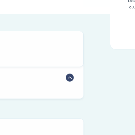
Dok
ol