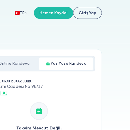
Hemen Kaydol
Giriş Yap
TR
Online Randevu
Yüz Yüze Randevu
. PINAR DURAK ULUER
ilmi Caddesi No:98/17
i Al
Takvim Mevcut Değil!