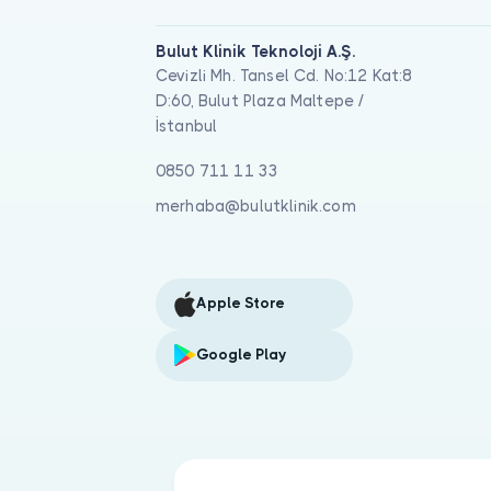
Bulut Klinik Teknoloji A.Ş.
Cevizli Mh. Tansel Cd. No:12 Kat:8
D:60, Bulut Plaza Maltepe /
İstanbul
0850 711 11 33
merhaba@bulutklinik.com
Apple Store
Google Play