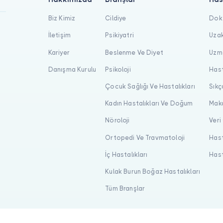
Biz Kimiz
Cildiye
Dokt
İletişim
Psikiyatri
Uzak
Kariyer
Beslenme Ve Diyet
Uzma
Danışma Kurulu
Psikoloji
Hast
Çocuk Sağlığı Ve Hastalıkları
Sıkç
Kadın Hastalıkları Ve Doğum
Maka
Nöroloji
Veri
Ortopedi Ve Travmatoloji
Hast
İç Hastalıkları
Hast
Kulak Burun Boğaz Hastalıkları
Tüm Branşlar