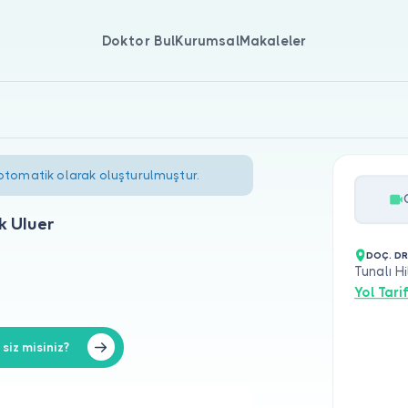
Doktor Bul
Kurumsal
Makaleler
 otomatik olarak oluşturulmuştur.
k Uluer
DOÇ. DR
Tunalı H
Yol Tarif
iz misiniz?