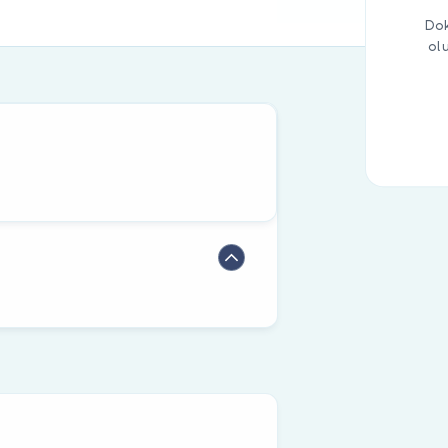
Dok
ol