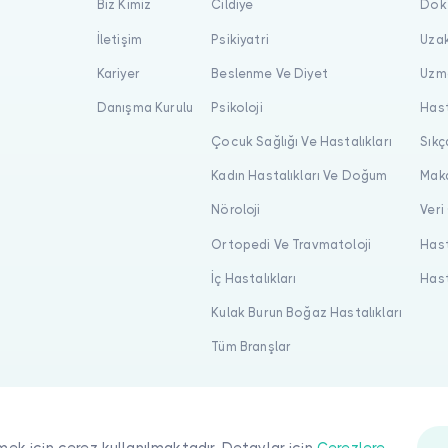
Biz Kimiz
Cildiye
Dokt
İletişim
Psikiyatri
Uzak
Kariyer
Beslenme Ve Diyet
Uzma
Danışma Kurulu
Psikoloji
Hast
Çocuk Sağlığı Ve Hastalıkları
Sıkç
Kadın Hastalıkları Ve Doğum
Maka
Nöroloji
Veri
Ortopedi Ve Travmatoloji
Hast
İç Hastalıkları
Hast
Kulak Burun Boğaz Hastalıkları
Tüm Branşlar