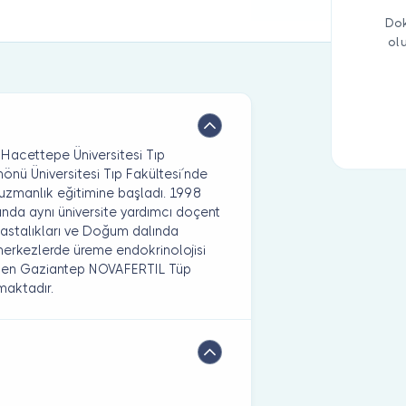
Dok
ol
a Hacettepe Üniversitesi Tıp
İnönü Üniversitesi Tıp Fakültesi´nde
uzmanlık eğitimine başladı. 1998
lında aynı üniversite yardımcı doçent
Hastalıkları ve Doğum dalında
i merkezlerde üreme endokrinolojisi
Halen Gaziantep NOVAFERTIL Tüp
maktadır.