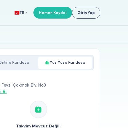
Hemen Kaydol
Giriş Yap
TR
Online Randevu
Yüz Yüze Randevu
, Fevzi Çakmak Blv. No3
i Al
Takvim Mevcut Değil!