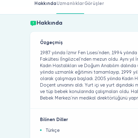
Hakkında
Uzmanlıklar
Görüşler
Hakkında
Özgeçmiş
1987 yılında İzmir Fen Lisesi´nden, 1994 yılınd
Fakültesi (İngilizce)´nden mezun oldu. Aynı yıl 
Kadın Hastalıkları ve Doğum Anabilim dalında 
yılında uzmanlık eğitimini tamamlayıp, 1999 yı
olarak çalışmaya başladı. 2005 yılında Kadın 
Doçent unvanını aldı. Yurt içi ve yurt dışındak
ve tüp bebek konularında çalışmaları oldu. 
Bebek Merkezi´nin medikal direktörlüğünü yap
Bilinen Diller
Türkçe