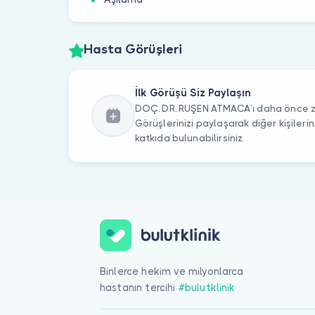
Hasta Görüşleri
İlk Görüşü Siz Paylaşın
DOÇ. DR. RUŞEN ATMACA’ı daha önce zi
Görüşlerinizi paylaşarak diğer kişile
katkıda bulunabilirsiniz.
Binlerce hekim ve milyonlarca
hastanın tercihi
#bulutklinik