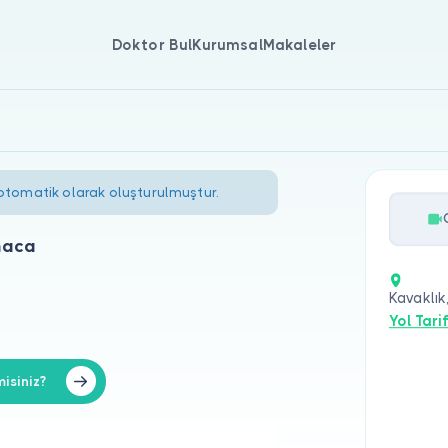
Doktor Bul
Kurumsal
Makaleler
 otomatik olarak oluşturulmuştur.
maca
Kavaklık
Yol Tarif
isiniz?