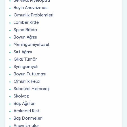
Servikal Myelopati
Beyin Anevrizması
Omurilik Problemleri
Lomber Kitle
Spina Bifida
Boyun Ağrısı
Meningomiyelosel
Sırt Ağrısı
Glial Tümör
Syringomyeli
Boyun Tutulması
Omurilik Felci
Subdural Hemoraji
Skolyoz
Baş Ağrıları
Araknoid Kist
Baş Dönmeleri
Anevrizmalar