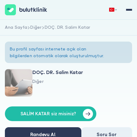
Ana Sayfa
Diğer
DOÇ. DR. Salim Katar
Hemen Kaydol
Giriş Yap
Bu profil sayfası internete açık olan
bilgilerden otomatik olarak oluşturulmuştur.
DOÇ. DR. Salim Katar
Diğer
Hakkımızda
Hastalar için
Doktorlar için
SALİM KATAR siz misiniz?
Randevu Al
Soru Sor