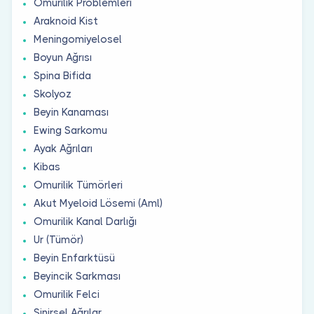
Omurilik Problemleri
Araknoid Kist
Meningomiyelosel
Boyun Ağrısı
Spina Bifida
Skolyoz
Beyin Kanaması
Ewing Sarkomu
Ayak Ağrıları
Kibas
Omurilik Tümörleri
Akut Myeloid Lösemi (Aml)
Omurilik Kanal Darlığı
Ur (Tümör)
Beyin Enfarktüsü
Beyincik Sarkması
Omurilik Felci
Sinirsel Ağrılar