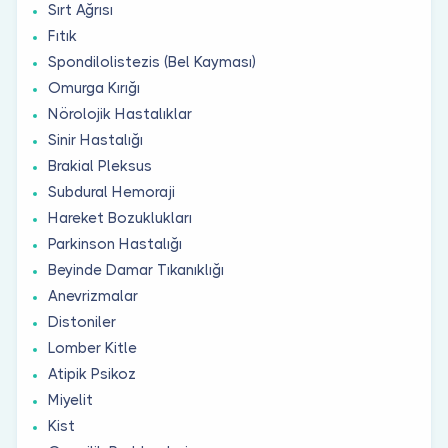
Sırt Ağrısı
Fıtık
Spondilolistezis (Bel Kayması)
Omurga Kırığı
Nörolojik Hastalıklar
Sinir Hastalığı
Brakial Pleksus
Subdural Hemoraji
Hareket Bozuklukları
Parkinson Hastalığı
Beyinde Damar Tıkanıklığı
Anevrizmalar
Distoniler
Lomber Kitle
Atipik Psikoz
Miyelit
Kist