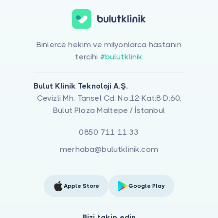
Binlerce hekim ve milyonlarca hastanın
tercihi
#bulutklinik
Bulut Klinik Teknoloji A.Ş.
Cevizli Mh. Tansel Cd. No:12 Kat:8 D:60,
Bulut Plaza Maltepe / İstanbul
0850 711 11 33
merhaba@bulutklinik.com
Apple Store
Google Play
Bizi takip edin