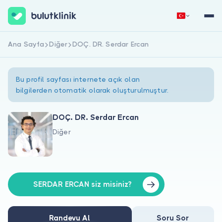
Ana Sayfa
Diğer
DOÇ. DR. Serdar Ercan
Hemen Kaydol
Giriş Yap
Bu profil sayfası internete açık olan
bilgilerden otomatik olarak oluşturulmuştur.
DOÇ. DR. Serdar Ercan
Diğer
Hakkımızda
Hastalar için
Doktorlar için
SERDAR ERCAN siz misiniz?
Randevu Al
Soru Sor