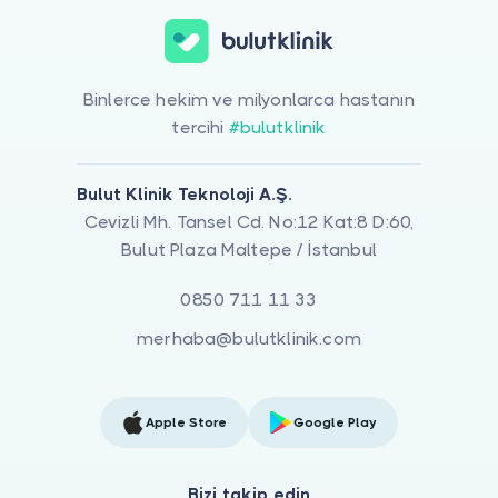
Binlerce hekim ve milyonlarca hastanın
tercihi
#bulutklinik
Bulut Klinik Teknoloji A.Ş.
Cevizli Mh. Tansel Cd. No:12 Kat:8 D:60,
Bulut Plaza Maltepe / İstanbul
0850 711 11 33
merhaba@bulutklinik.com
Apple Store
Google Play
Bizi takip edin