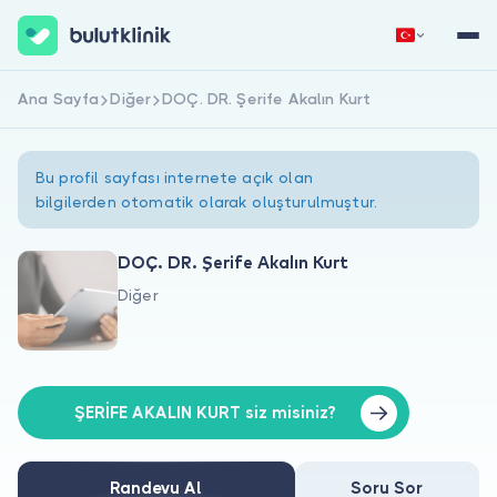
Ana Sayfa
Diğer
DOÇ. DR. Şerife Akalın Kurt
Hemen Kaydol
Giriş Yap
Bu profil sayfası internete açık olan
bilgilerden otomatik olarak oluşturulmuştur.
DOÇ. DR. Şerife Akalın Kurt
Diğer
Hakkımızda
Hastalar için
Doktorlar için
ŞERİFE AKALIN KURT siz misiniz?
Randevu Al
Soru Sor