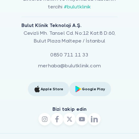
tercihi
#bulutklinik
Bulut Klinik Teknoloji A.Ş.
Cevizli Mh. Tansel Cd. No:12 Kat:8 D:60,
Bulut Plaza Maltepe / İstanbul
0850 711 11 33
merhaba@bulutklinik.com
Apple Store
Google Play
Bizi takip edin