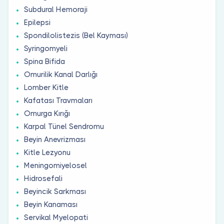
Subdural Hemoraji
Epilepsi
Spondilolistezis (Bel Kayması)
Syringomyeli
Spina Bifida
Omurilik Kanal Darlığı
Lomber Kitle
Kafatası Travmaları
Omurga Kırığı
Karpal Tünel Sendromu
Beyin Anevrizması
Kitle Lezyonu
Meningomiyelosel
Hidrosefali
Beyincik Sarkması
Beyin Kanaması
Servikal Myelopati