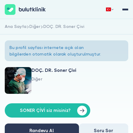
Ana Sayfa
Diğer
DOÇ. DR. Soner Çivi
Hemen Kaydol
Giriş Yap
Bu profil sayfası internete açık olan
bilgilerden otomatik olarak oluşturulmuştur.
DOÇ. DR. Soner Çivi
Diğer
Hakkımızda
Hastalar için
Doktorlar için
SONER ÇİVİ siz misiniz?
Randevu Al
Soru Sor