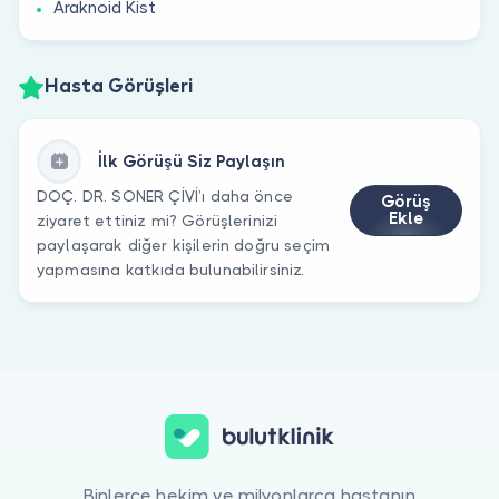
Araknoid Kist
Hasta Görüşleri
İlk Görüşü Siz Paylaşın
DOÇ. DR. SONER ÇİVİ’ı daha önce
Görüş
Ekle
ziyaret ettiniz mi? Görüşlerinizi
paylaşarak diğer kişilerin doğru seçim
yapmasına katkıda bulunabilirsiniz.
Binlerce hekim ve milyonlarca hastanın