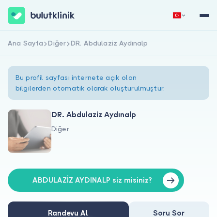
Ana Sayfa
Diğer
DR. Abdulaziz Aydınalp
Hemen Kaydol
Giriş Yap
Bu profil sayfası internete açık olan
bilgilerden otomatik olarak oluşturulmuştur.
DR. Abdulaziz Aydınalp
Diğer
Hakkımızda
Hastalar için
Doktorlar için
ABDULAZİZ AYDINALP siz misiniz?
Randevu Al
Soru Sor