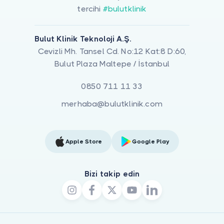
tercihi
#bulutklinik
Bulut Klinik Teknoloji A.Ş.
Cevizli Mh. Tansel Cd. No:12 Kat:8 D:60,
Bulut Plaza Maltepe / İstanbul
0850 711 11 33
merhaba@bulutklinik.com
Apple Store
Google Play
Bizi takip edin