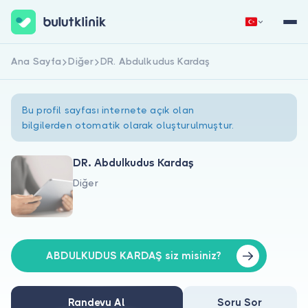
Ana Sayfa
Diğer
DR. Abdulkudus Kardaş
Hemen Kaydol
Giriş Yap
Bu profil sayfası internete açık olan
bilgilerden otomatik olarak oluşturulmuştur.
DR. Abdulkudus Kardaş
Diğer
Hakkımızda
Hastalar için
Doktorlar için
ABDULKUDUS KARDAŞ siz misiniz?
Randevu Al
Soru Sor