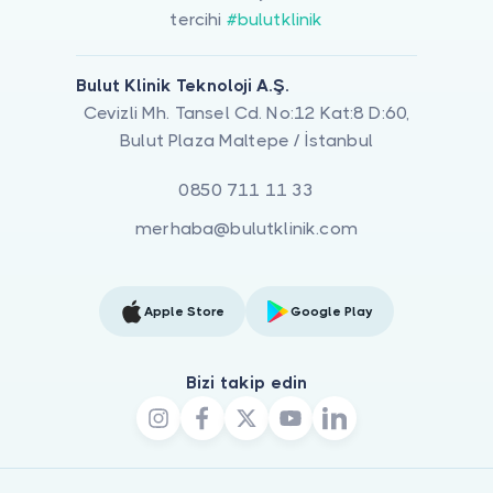
tercihi
#bulutklinik
Bulut Klinik Teknoloji A.Ş.
Cevizli Mh. Tansel Cd. No:12 Kat:8 D:60,
Bulut Plaza Maltepe / İstanbul
0850 711 11 33
merhaba@bulutklinik.com
Apple Store
Google Play
Bizi takip edin