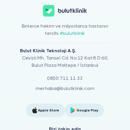
Binlerce hekim ve milyonlarca hastanın
tercihi
#bulutklinik
Bulut Klinik Teknoloji A.Ş.
Cevizli Mh. Tansel Cd. No:12 Kat:8 D:60,
Bulut Plaza Maltepe / İstanbul
0850 711 11 33
merhaba@bulutklinik.com
Apple Store
Google Play
Bizi takip edin