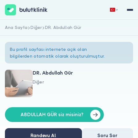
Ana Sayfa
Diğer
DR. Abdullah Gür
Hemen Kaydol
Giriş Yap
Bu profil sayfası internete açık olan
bilgilerden otomatik olarak oluşturulmuştur.
DR. Abdullah Gür
Diğer
Hakkımızda
Hastalar için
Doktorlar için
ABDULLAH GÜR siz misiniz?
Randevu Al
Soru Sor