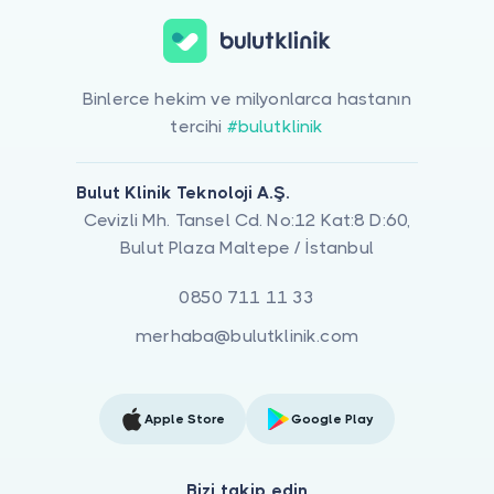
Binlerce hekim ve milyonlarca hastanın
tercihi
#bulutklinik
Bulut Klinik Teknoloji A.Ş.
Cevizli Mh. Tansel Cd. No:12 Kat:8 D:60,
Bulut Plaza Maltepe / İstanbul
0850 711 11 33
merhaba@bulutklinik.com
Apple Store
Google Play
Bizi takip edin