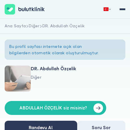
Ana Sayfa
Diğer
DR. Abdullah Özçelik
Hemen Kaydol
Giriş Yap
Bu profil sayfası internete açık olan
bilgilerden otomatik olarak oluşturulmuştur.
DR. Abdullah Özçelik
Diğer
Hakkımızda
Hastalar için
Doktorlar için
ABDULLAH ÖZÇELİK siz misiniz?
Randevu Al
Soru Sor