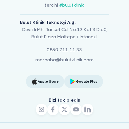
tercihi
#bulutklinik
Bulut Klinik Teknoloji A.Ş.
Cevizli Mh. Tansel Cd. No:12 Kat:8 D:60,
Bulut Plaza Maltepe / İstanbul
0850 711 11 33
merhaba@bulutklinik.com
Apple Store
Google Play
Bizi takip edin