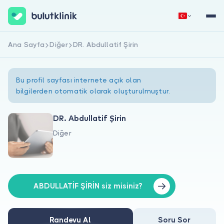
Ana Sayfa
Diğer
DR. Abdullatif Şirin
Hemen Kaydol
Giriş Yap
Bu profil sayfası internete açık olan
bilgilerden otomatik olarak oluşturulmuştur.
DR. Abdullatif Şirin
Diğer
Hakkımızda
Hastalar için
Doktorlar için
ABDULLATİF ŞİRİN siz misiniz?
Randevu Al
Soru Sor