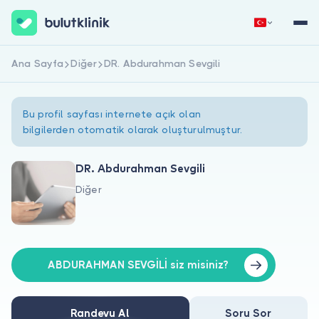
Ana Sayfa
Diğer
DR. Abdurahman Sevgili
Hemen Kaydol
Giriş Yap
Bu profil sayfası internete açık olan
bilgilerden otomatik olarak oluşturulmuştur.
DR. Abdurahman Sevgili
Diğer
Hakkımızda
Hastalar için
Doktorlar için
ABDURAHMAN SEVGİLİ siz misiniz?
Randevu Al
Soru Sor