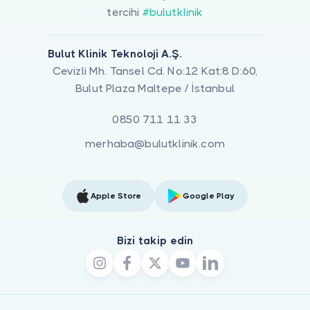
tercihi
#bulutklinik
Bulut Klinik Teknoloji A.Ş.
Cevizli Mh. Tansel Cd. No:12 Kat:8 D:60,
Bulut Plaza Maltepe / İstanbul
0850 711 11 33
merhaba@bulutklinik.com
Apple Store
Google Play
Bizi takip edin