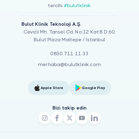
tercihi
#bulutklinik
Bulut Klinik Teknoloji A.Ş.
Cevizli Mh. Tansel Cd. No:12 Kat:8 D:60,
Bulut Plaza Maltepe / İstanbul
0850 711 11 33
merhaba@bulutklinik.com
Apple Store
Google Play
Bizi takip edin