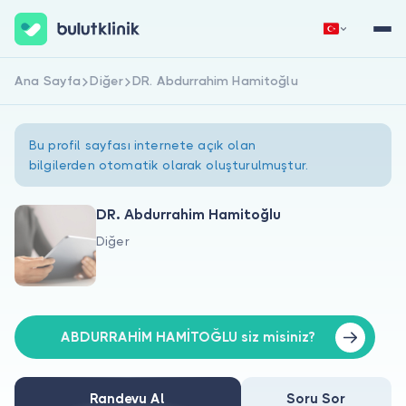
Ana Sayfa
Diğer
DR. Abdurrahim Hamitoğlu
Hemen Kaydol
Giriş Yap
Bu profil sayfası internete açık olan
bilgilerden otomatik olarak oluşturulmuştur.
DR. Abdurrahim Hamitoğlu
Diğer
Hakkımızda
Hastalar için
Doktorlar için
ABDURRAHİM HAMİTOĞLU siz misiniz?
Randevu Al
Soru Sor