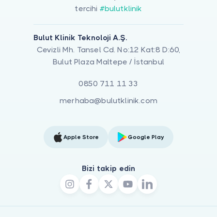
tercihi
#bulutklinik
Bulut Klinik Teknoloji A.Ş.
Cevizli Mh. Tansel Cd. No:12 Kat:8 D:60,
Bulut Plaza Maltepe / İstanbul
0850 711 11 33
merhaba@bulutklinik.com
Apple Store
Google Play
Bizi takip edin