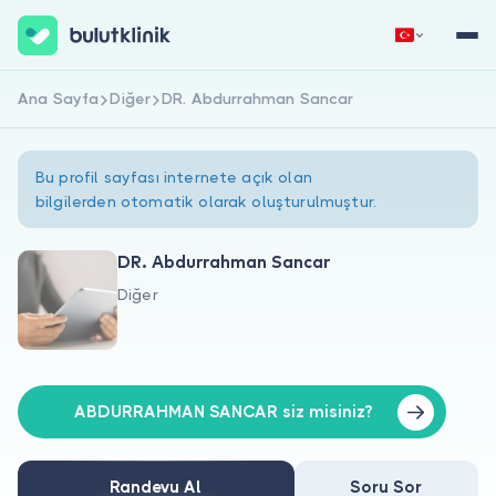
Ana Sayfa
Diğer
DR. Abdurrahman Sancar
Hemen Kaydol
Giriş Yap
Bu profil sayfası internete açık olan
bilgilerden otomatik olarak oluşturulmuştur.
DR. Abdurrahman Sancar
Diğer
Hakkımızda
Hastalar için
Doktorlar için
ABDURRAHMAN SANCAR siz misiniz?
Randevu Al
Soru Sor