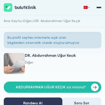
Ana Sayfa
Diğer
DR. Abdurrahman Uğur Keçık
Hemen Kaydol
Giriş Yap
Bu profil sayfası internete açık olan
bilgilerden otomatik olarak oluşturulmuştur.
DR. Abdurrahman Uğur Keçık
Diğer
Hakkımızda
Hastalar için
Doktorlar için
ABDURRAHMAN UĞUR KEÇIK siz misiniz?
Randevu Al
Soru Sor