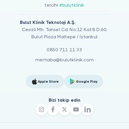
tercihi
#bulutklinik
Bulut Klinik Teknoloji A.Ş.
Cevizli Mh. Tansel Cd. No:12 Kat:8 D:60,
Bulut Plaza Maltepe / İstanbul
0850 711 11 33
merhaba@bulutklinik.com
Apple Store
Google Play
Bizi takip edin