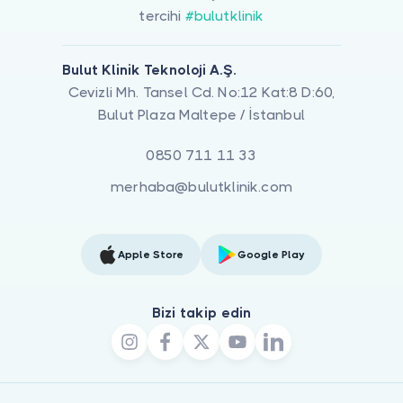
tercihi
#bulutklinik
Bulut Klinik Teknoloji A.Ş.
Cevizli Mh. Tansel Cd. No:12 Kat:8 D:60,
Bulut Plaza Maltepe / İstanbul
0850 711 11 33
merhaba@bulutklinik.com
Apple Store
Google Play
Bizi takip edin