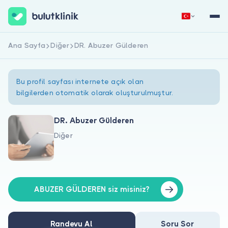
Ana Sayfa
Diğer
DR. Abuzer Gülderen
Hemen Kaydol
Giriş Yap
Bu profil sayfası internete açık olan
bilgilerden otomatik olarak oluşturulmuştur.
DR. Abuzer Gülderen
Diğer
Hakkımızda
Hastalar için
Doktorlar için
ABUZER GÜLDEREN siz misiniz?
Randevu Al
Soru Sor