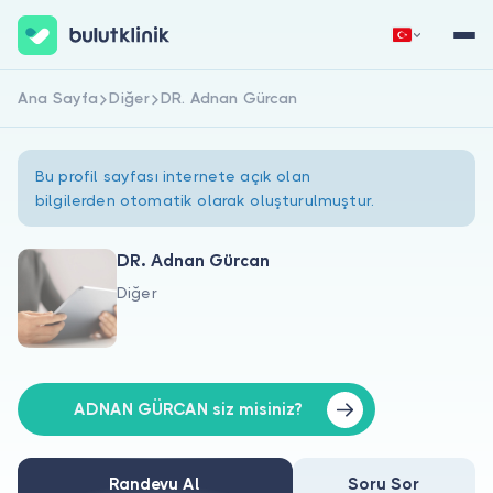
Ana Sayfa
Diğer
DR. Adnan Gürcan
Hemen Kaydol
Giriş Yap
Bu profil sayfası internete açık olan
bilgilerden otomatik olarak oluşturulmuştur.
DR. Adnan Gürcan
Diğer
Hakkımızda
Hastalar için
Doktorlar için
ADNAN GÜRCAN siz misiniz?
Randevu Al
Soru Sor