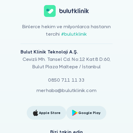
Binlerce hekim ve milyonlarca hastanın
tercihi
#bulutklinik
Bulut Klinik Teknoloji A.Ş.
Cevizli Mh. Tansel Cd. No:12 Kat:8 D:60,
Bulut Plaza Maltepe / İstanbul
0850 711 11 33
merhaba@bulutklinik.com
Apple Store
Google Play
Bizi takip edin