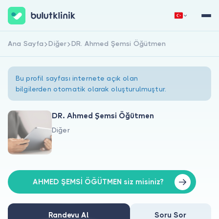
Ana Sayfa
Diğer
DR. Ahmed Şemsi Öğütmen
Hemen Kaydol
Giriş Yap
Bu profil sayfası internete açık olan
bilgilerden otomatik olarak oluşturulmuştur.
DR. Ahmed Şemsi Öğütmen
Diğer
Hakkımızda
Hastalar için
Doktorlar için
AHMED ŞEMSİ ÖĞÜTMEN siz misiniz?
Randevu Al
Soru Sor