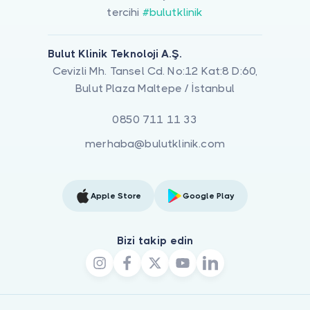
tercihi
#bulutklinik
Bulut Klinik Teknoloji A.Ş.
Cevizli Mh. Tansel Cd. No:12 Kat:8 D:60,
Bulut Plaza Maltepe / İstanbul
0850 711 11 33
merhaba@bulutklinik.com
Apple Store
Google Play
Bizi takip edin