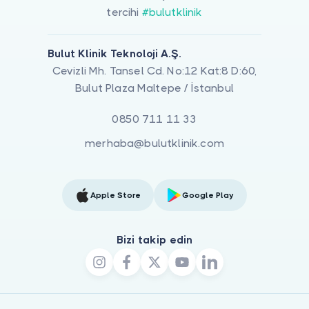
tercihi
#bulutklinik
Bulut Klinik Teknoloji A.Ş.
Cevizli Mh. Tansel Cd. No:12 Kat:8 D:60,
Bulut Plaza Maltepe / İstanbul
0850 711 11 33
merhaba@bulutklinik.com
Apple Store
Google Play
Bizi takip edin