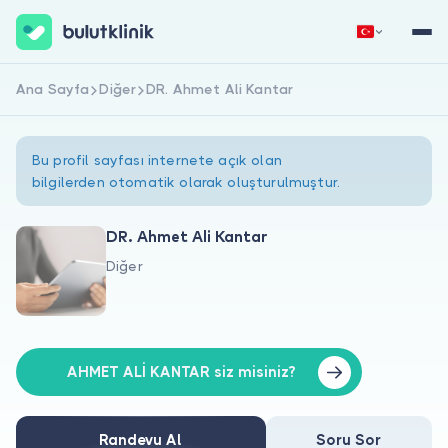
Ana Sayfa
Diğer
DR. Ahmet Ali Kantar
Hemen Kaydol
Giriş Yap
Bu profil sayfası internete açık olan
bilgilerden otomatik olarak oluşturulmuştur.
DR. Ahmet Ali Kantar
Diğer
Hakkımızda
Hastalar için
Doktorlar için
AHMET ALİ KANTAR siz misiniz?
Randevu Al
Soru Sor