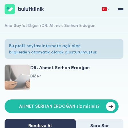
Ana Sayfa
Diğer
DR. Ahmet Serhan Erdoğan
Hemen Kaydol
Giriş Yap
Bu profil sayfası internete açık olan
bilgilerden otomatik olarak oluşturulmuştur.
DR. Ahmet Serhan Erdoğan
Diğer
Hakkımızda
Hastalar için
Doktorlar için
AHMET SERHAN ERDOĞAN siz misiniz?
Randevu Al
Soru Sor