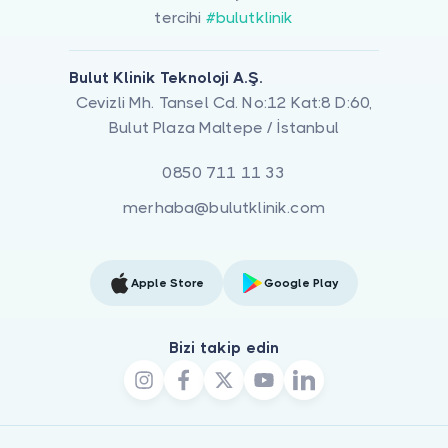
tercihi
#bulutklinik
Bulut Klinik Teknoloji A.Ş.
Cevizli Mh. Tansel Cd. No:12 Kat:8 D:60,
Bulut Plaza Maltepe / İstanbul
0850 711 11 33
merhaba@bulutklinik.com
Apple Store
Google Play
Bizi takip edin