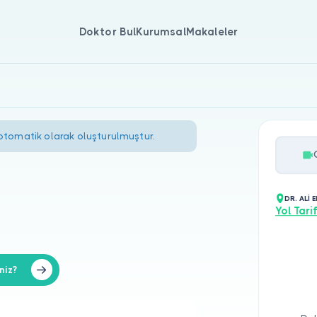
Doktor Bul
Kurumsal
Makaleler
 otomatik olarak oluşturulmuştur.
DR. ALİ 
Yol Tarif
niz?