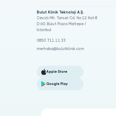
Bulut Klinik Teknoloji A.Ş.
Cevizli Mh. Tansel Cd. No:12 Kat:8
D:60, Bulut Plaza Maltepe /
İstanbul
0850 711 11 33
merhaba@bulutklinik.com
Apple Store
Google Play