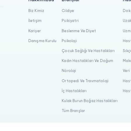
Biz Kimiz
Cildiye
Dokt
İletişim
Psikiyatri
Uzak
Kariyer
Beslenme Ve Diyet
Uzma
Danışma Kurulu
Psikoloji
Hast
Çocuk Sağlığı Ve Hastalıkları
Sıkç
Kadın Hastalıkları Ve Doğum
Maka
Nöroloji
Veri
Ortopedi Ve Travmatoloji
Hast
İç Hastalıkları
Hast
Kulak Burun Boğaz Hastalıkları
Tüm Branşlar