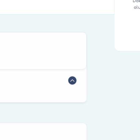
Dok
ol