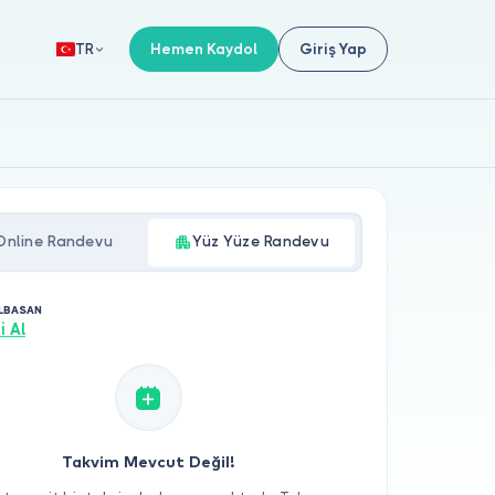
Hemen Kaydol
Giriş Yap
TR
Online Randevu
Yüz Yüze Randevu
ELBASAN
i Al
Takvim Mevcut Değil!