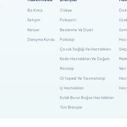
Biz Kimiz
Cildiye
Dokt
İletişim
Psikiyatri
Uzak
Kariyer
Beslenme Ve Diyet
Uzma
Danışma Kurulu
Psikoloji
Hast
Çocuk Sağlığı Ve Hastalıkları
Sıkç
Kadın Hastalıkları Ve Doğum
Maka
Nöroloji
Veri
Ortopedi Ve Travmatoloji
Hast
İç Hastalıkları
Hast
Kulak Burun Boğaz Hastalıkları
Tüm Branşlar