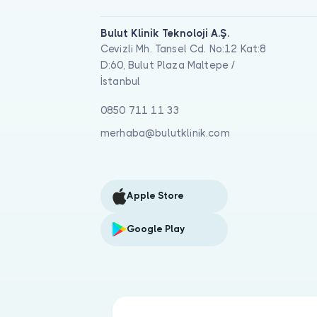
Bulut Klinik Teknoloji A.Ş.
Cevizli Mh. Tansel Cd. No:12 Kat:8
D:60, Bulut Plaza Maltepe /
İstanbul
0850 711 11 33
merhaba@bulutklinik.com
Apple Store
Google Play