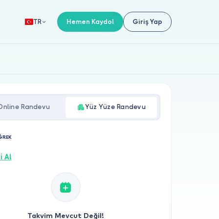
Hemen Kaydol
Giriş Yap
TR
Online Randevu
Yüz Yüze Randevu
İĞREK
i Al
Takvim Mevcut Değil!