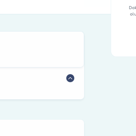
Dok
ol