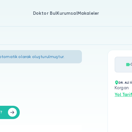
Doktor Bul
Kurumsal
Makaleler
 otomatik olarak oluşturulmuştur.
DR. ALİ 
Korgan
Yol Tarif
z?