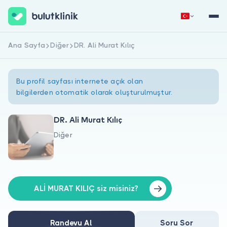
Ana Sayfa
Diğer
DR. Ali Murat Kılıç
Hemen Kaydol
Giriş Yap
Bu profil sayfası internete açık olan
bilgilerden otomatik olarak oluşturulmuştur.
DR. Ali Murat Kılıç
Diğer
Hakkımızda
Hastalar için
Doktorlar için
ALİ MURAT KILIÇ siz misiniz?
Randevu Al
Soru Sor