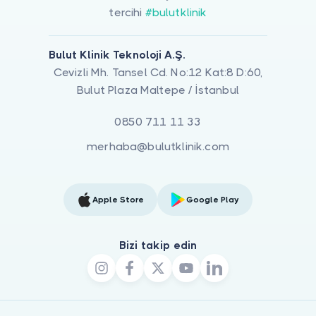
tercihi
#bulutklinik
Bulut Klinik Teknoloji A.Ş.
Cevizli Mh. Tansel Cd. No:12 Kat:8 D:60,
Bulut Plaza Maltepe / İstanbul
0850 711 11 33
merhaba@bulutklinik.com
Apple Store
Google Play
Bizi takip edin