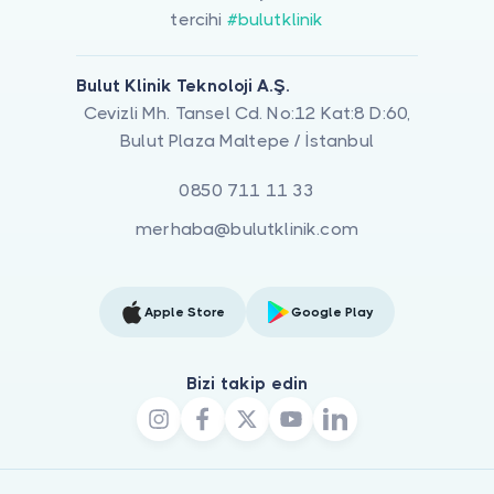
tercihi
#bulutklinik
Bulut Klinik Teknoloji A.Ş.
Cevizli Mh. Tansel Cd. No:12 Kat:8 D:60,
Bulut Plaza Maltepe / İstanbul
0850 711 11 33
merhaba@bulutklinik.com
Apple Store
Google Play
Bizi takip edin