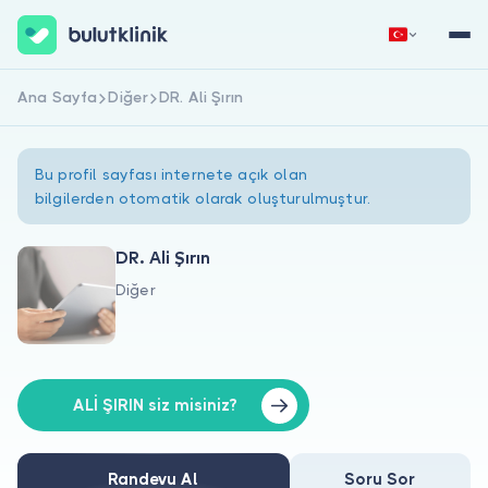
Ana Sayfa
Diğer
DR. Ali Şırın
Hemen Kaydol
Giriş Yap
Bu profil sayfası internete açık olan
bilgilerden otomatik olarak oluşturulmuştur.
DR. Ali Şırın
Diğer
Hakkımızda
Hastalar için
Doktorlar için
ALİ ŞIRIN siz misiniz?
Randevu Al
Soru Sor