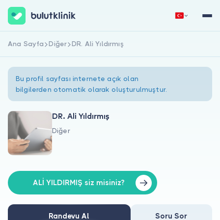
Ana Sayfa
Diğer
DR. Ali Yıldırmış
Hemen Kaydol
Giriş Yap
Bu profil sayfası internete açık olan
bilgilerden otomatik olarak oluşturulmuştur.
DR. Ali Yıldırmış
Diğer
Hakkımızda
Hastalar için
Doktorlar için
ALİ YILDIRMIŞ siz misiniz?
Randevu Al
Soru Sor