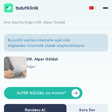
Ana Sayfa
Diğer
DR. Alper Güldal
Hemen Kaydol
Giriş Yap
Bu profil sayfası internete açık olan
bilgilerden otomatik olarak oluşturulmuştur.
DR. Alper Güldal
Diğer
Hakkımızda
Hastalar için
Doktorlar için
ALPER GÜLDAL siz misiniz?
Randevu Al
Soru Sor