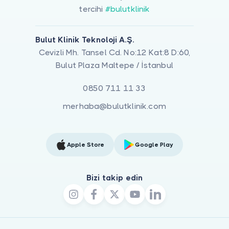
tercihi
#bulutklinik
Bulut Klinik Teknoloji A.Ş.
Cevizli Mh. Tansel Cd. No:12 Kat:8 D:60,
Bulut Plaza Maltepe / İstanbul
0850 711 11 33
merhaba@bulutklinik.com
Apple Store
Google Play
Bizi takip edin