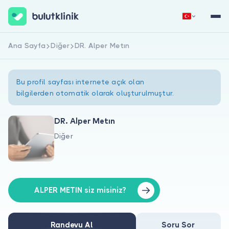
Ana Sayfa
Diğer
DR. Alper Metın
Hemen Kaydol
Giriş Yap
Bu profil sayfası internete açık olan
bilgilerden otomatik olarak oluşturulmuştur.
DR. Alper Metın
Diğer
Hakkımızda
Hastalar için
Doktorlar için
ALPER METIN siz misiniz?
Randevu Al
Soru Sor