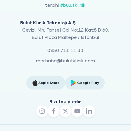
tercihi
#bulutklinik
Bulut Klinik Teknoloji A.Ş.
Cevizli Mh. Tansel Cd. No:12 Kat:8 D:60,
Bulut Plaza Maltepe / İstanbul
0850 711 11 33
merhaba@bulutklinik.com
Apple Store
Google Play
Bizi takip edin