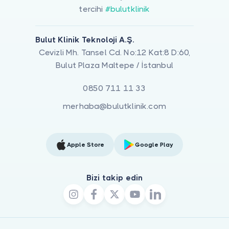
tercihi
#bulutklinik
Bulut Klinik Teknoloji A.Ş.
Cevizli Mh. Tansel Cd. No:12 Kat:8 D:60,
Bulut Plaza Maltepe / İstanbul
0850 711 11 33
merhaba@bulutklinik.com
Apple Store
Google Play
Bizi takip edin