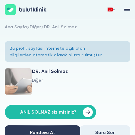
Ana Sayfa
Diğer
DR. Anıl Solmaz
Hemen Kaydol
Giriş Yap
Bu profil sayfası internete açık olan
bilgilerden otomatik olarak oluşturulmuştur.
DR. Anıl Solmaz
Diğer
Hakkımızda
Hastalar için
Doktorlar için
ANIL SOLMAZ siz misiniz?
Randevu Al
Soru Sor