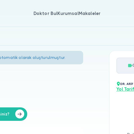
Doktor Bul
Kurumsal
Makaleler
 otomatik olarak oluşturulmuştur.
DR. ARİF
Yol Tarif
iniz?