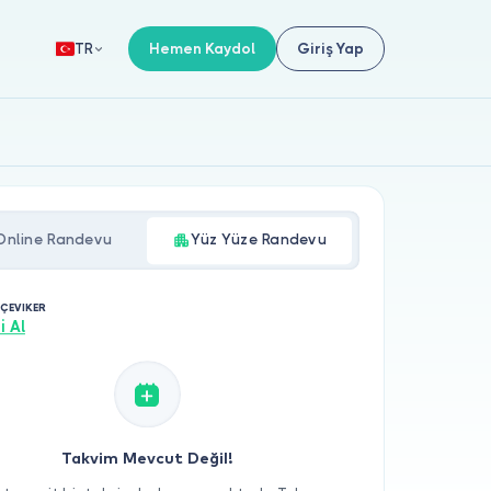
Hemen Kaydol
Giriş Yap
TR
Online Randevu
Yüz Yüze Randevu
 ÇEVIKER
i Al
Takvim Mevcut Değil!