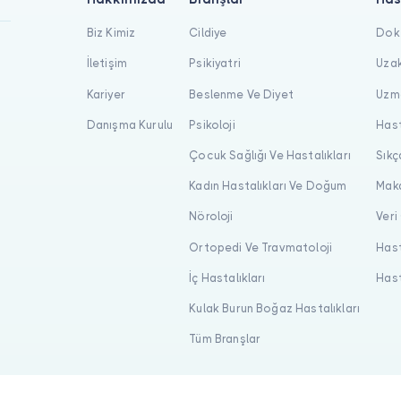
Biz Kimiz
Cildiye
Dokt
İletişim
Psikiyatri
Uzak
Kariyer
Beslenme Ve Diyet
Uzma
Danışma Kurulu
Psikoloji
Hast
Çocuk Sağlığı Ve Hastalıkları
Sıkç
Kadın Hastalıkları Ve Doğum
Maka
Nöroloji
Veri
Ortopedi Ve Travmatoloji
Hast
İç Hastalıkları
Hast
Kulak Burun Boğaz Hastalıkları
Tüm Branşlar