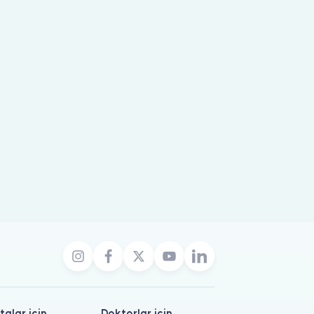
talar için
Doktorlar için