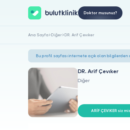
Doktor musunuz?
Ana Sayfa
Diğer
DR. Arif Çevıker
Bu profil sayfası internete açık olan bilgilerden
DR. Arif Çevıker
Diğer
ARİF ÇEVIKER siz mis