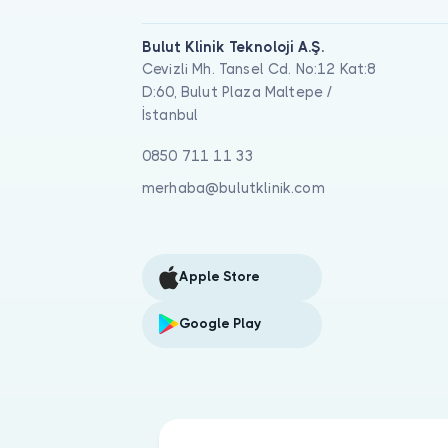
Bulut Klinik Teknoloji A.Ş.
Cevizli Mh. Tansel Cd. No:12 Kat:8
D:60, Bulut Plaza Maltepe /
İstanbul
0850 711 11 33
merhaba@bulutklinik.com
Apple Store
Google Play