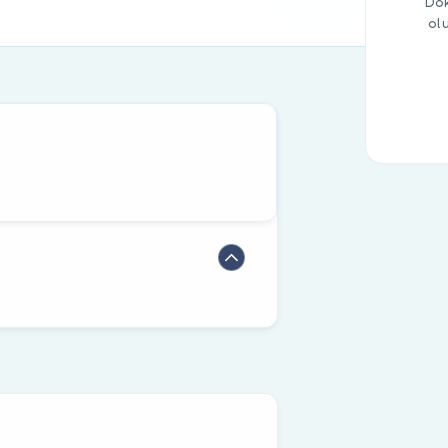
Dok
ol