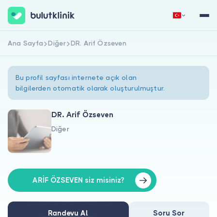
Ana Sayfa
Diğer
DR. Arif Özseven
Hemen Kaydol
Giriş Yap
Bu profil sayfası internete açık olan
bilgilerden otomatik olarak oluşturulmuştur.
DR. Arif Özseven
Diğer
Hakkımızda
Hastalar için
Doktorlar için
ARİF ÖZSEVEN siz misiniz?
Randevu Al
Soru Sor