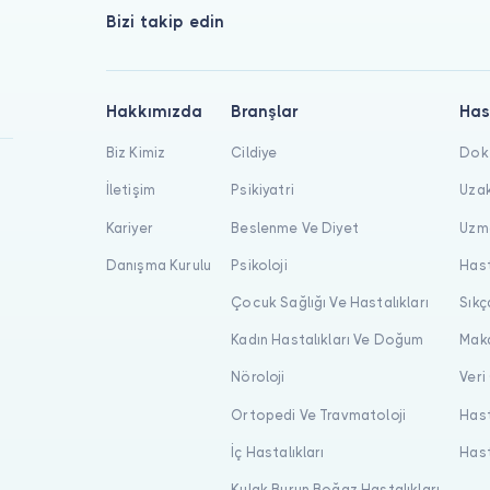
Bizi takip edin
Hakkımızda
Branşlar
Has
Biz Kimiz
Cildiye
Dokt
İletişim
Psikiyatri
Uzak
Kariyer
Beslenme Ve Diyet
Uzma
Danışma Kurulu
Psikoloji
Hast
Çocuk Sağlığı Ve Hastalıkları
Sıkç
Kadın Hastalıkları Ve Doğum
Maka
Nöroloji
Veri
Ortopedi Ve Travmatoloji
Hast
İç Hastalıkları
Hast
Kulak Burun Boğaz Hastalıkları