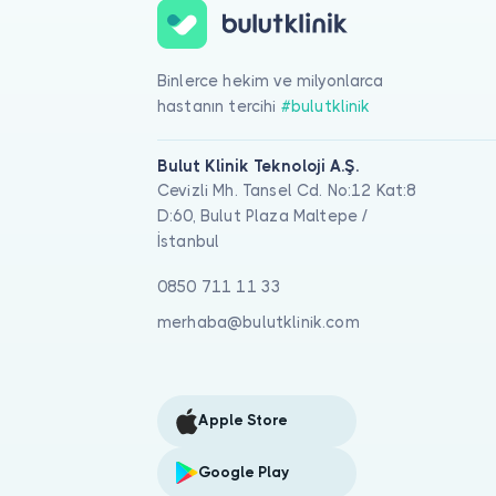
Binlerce hekim ve milyonlarca
hastanın tercihi
#bulutklinik
Bulut Klinik Teknoloji A.Ş.
Cevizli Mh. Tansel Cd. No:12 Kat:8
D:60, Bulut Plaza Maltepe /
İstanbul
0850 711 11 33
merhaba@bulutklinik.com
Apple Store
Google Play