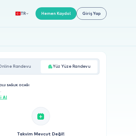
Hemen Kaydol
Giriş Yap
TR
Online Randevu
Yüz Yüze Randevu
NOLU SAĞLIK OCAĞI
.
i Al
Takvim Mevcut Değil!