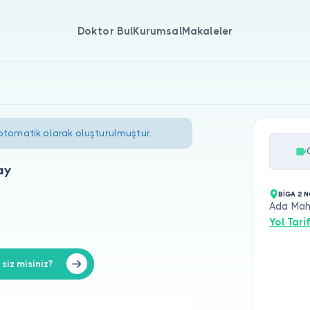
Doktor Bul
Kurumsal
Makaleler
 otomatik olarak oluşturulmuştur.
ay
BİGA 2 
Ada Mah
Yol Tarif
iz misiniz?