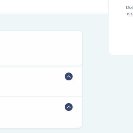
Dok
ol