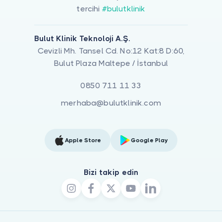
tercihi
#bulutklinik
Bulut Klinik Teknoloji A.Ş.
Cevizli Mh. Tansel Cd. No:12 Kat:8 D:60,
Bulut Plaza Maltepe / İstanbul
0850 711 11 33
merhaba@bulutklinik.com
Apple Store
Google Play
Bizi takip edin