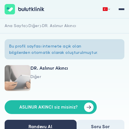
Ana Sayfa
Diğer
DR. Aslınur Akıncı
Hemen Kaydol
Giriş Yap
Bu profil sayfası internete açık olan
bilgilerden otomatik olarak oluşturulmuştur.
DR. Aslınur Akıncı
Diğer
Hakkımızda
Hastalar için
Doktorlar için
ASLINUR AKINCI siz misiniz?
Randevu Al
Soru Sor