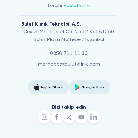
tercihi
#bulutklinik
Bulut Klinik Teknoloji A.Ş.
Cevizli Mh. Tansel Cd. No:12 Kat:8 D:60,
Bulut Plaza Maltepe / İstanbul
0850 711 11 33
merhaba@bulutklinik.com
Apple Store
Google Play
Bizi takip edin