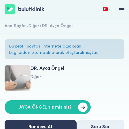
Ana Sayfa
Diğer
DR. Ayça Öngel
Hemen Kaydol
Giriş Yap
Bu profil sayfası internete açık olan
bilgilerden otomatik olarak oluşturulmuştur.
DR. Ayça Öngel
Diğer
Hakkımızda
Hastalar için
Doktorlar için
AYÇA ÖNGEL siz misiniz?
Randevu Al
Soru Sor