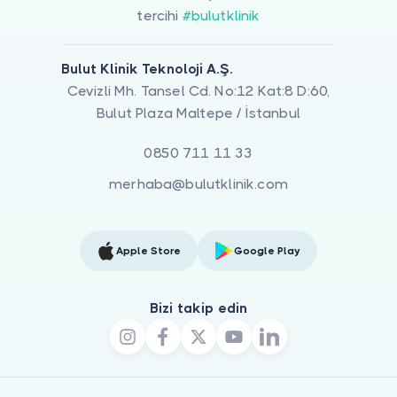
tercihi
#bulutklinik
Bulut Klinik Teknoloji A.Ş.
Cevizli Mh. Tansel Cd. No:12 Kat:8 D:60,
Bulut Plaza Maltepe / İstanbul
0850 711 11 33
merhaba@bulutklinik.com
Apple Store
Google Play
Bizi takip edin