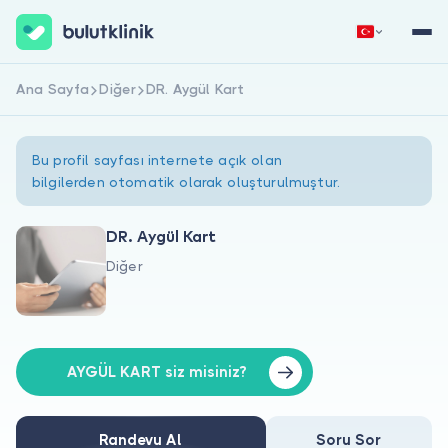
Ana Sayfa
Diğer
DR. Aygül Kart
Hemen Kaydol
Giriş Yap
Bu profil sayfası internete açık olan
bilgilerden otomatik olarak oluşturulmuştur.
DR. Aygül Kart
Diğer
Hakkımızda
Hastalar için
Doktorlar için
AYGÜL KART siz misiniz?
Randevu Al
Soru Sor