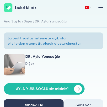
Ana Sayfa
Diğer
DR. Ayla Yunusoğlu
Hemen Kaydol
Giriş Yap
Bu profil sayfası internete açık olan
bilgilerden otomatik olarak oluşturulmuştur.
DR. Ayla Yunusoğlu
Diğer
Hakkımızda
Hastalar için
Doktorlar için
AYLA YUNUSOĞLU siz misiniz?
Randevu Al
Soru Sor