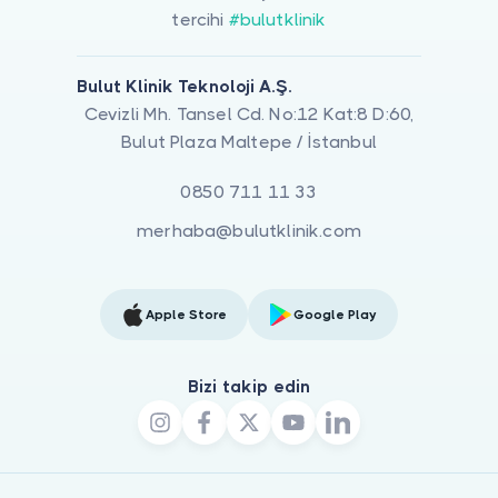
tercihi
#bulutklinik
Bulut Klinik Teknoloji A.Ş.
Cevizli Mh. Tansel Cd. No:12 Kat:8 D:60,
Bulut Plaza Maltepe / İstanbul
0850 711 11 33
merhaba@bulutklinik.com
Apple Store
Google Play
Bizi takip edin