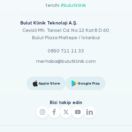
tercihi
#bulutklinik
Bulut Klinik Teknoloji A.Ş.
Cevizli Mh. Tansel Cd. No:12 Kat:8 D:60,
Bulut Plaza Maltepe / İstanbul
0850 711 11 33
merhaba@bulutklinik.com
Apple Store
Google Play
Bizi takip edin