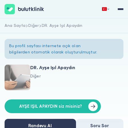
Ana Sayfa
Diğer
DR. Ayşe Işıl Apaydın
Hemen Kaydol
Giriş Yap
Bu profil sayfası internete açık olan
bilgilerden otomatik olarak oluşturulmuştur.
DR. Ayşe Işıl Apaydın
Diğer
Hakkımızda
Hastalar için
Doktorlar için
AYŞE IŞIL APAYDIN siz misiniz?
Randevu Al
Soru Sor