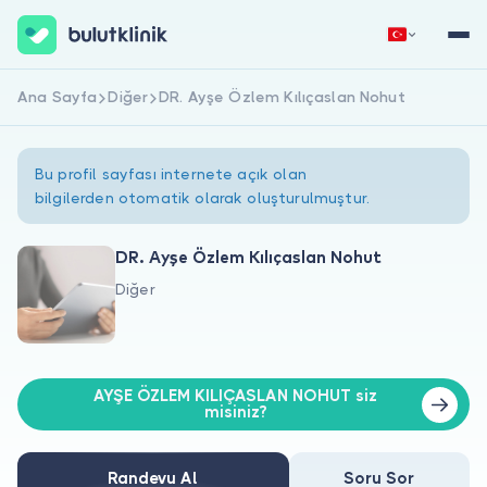
Ana Sayfa
Diğer
DR. Ayşe Özlem Kılıçaslan Nohut
Hemen Kaydol
Giriş Yap
Bu profil sayfası internete açık olan
bilgilerden otomatik olarak oluşturulmuştur.
DR. Ayşe Özlem Kılıçaslan Nohut
Diğer
Hakkımızda
Hastalar için
AYŞE ÖZLEM KILIÇASLAN NOHUT siz
Doktorlar için
misiniz?
Randevu Al
Soru Sor