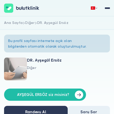
Ana Sayfa
Diğer
DR. Ayşegül Ersöz
Hemen Kaydol
Giriş Yap
Bu profil sayfası internete açık olan
bilgilerden otomatik olarak oluşturulmuştur.
DR. Ayşegül Ersöz
Diğer
Hakkımızda
Hastalar için
Doktorlar için
AYŞEGÜL ERSÖZ siz misiniz?
Randevu Al
Soru Sor