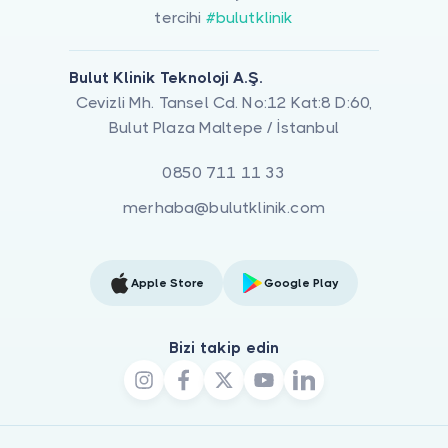
tercihi
#bulutklinik
Bulut Klinik Teknoloji A.Ş.
Cevizli Mh. Tansel Cd. No:12 Kat:8 D:60,
Bulut Plaza Maltepe / İstanbul
0850 711 11 33
merhaba@bulutklinik.com
Apple Store
Google Play
Bizi takip edin